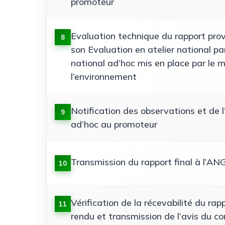
promoteur
Evaluation technique du rapport provi
8
son Evaluation en atelier national pa
national ad’hoc mis en place par le m
l’environnement
Notification des observations et de l
9
ad’hoc au promoteur
Transmission du rapport final à l’AN
10
Vérification de la récevabilité du rap
11
rendu et transmission de l’avis du c