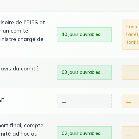
soire de l’EIES et
Conf
r un comité
10 jours ouvrables
l’arrê
inistre chargé de
tarifi
’avis du comité
03 jours ouvrables
__
GE
__
__
port final, compte
omité ad’hoc au
02 jours ouvrables
__