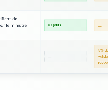
ificat de
ar le ministre
03 jours
__
5% du
__
valid
rappor