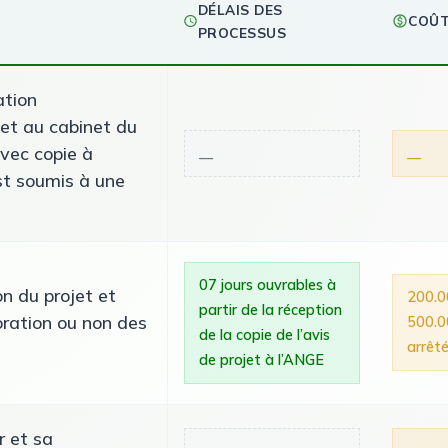
DÉLAIS DES
COÛ
PROCESSUS
ation
jet au cabinet du
vec copie à
__
__
est soumis à une
07 jours ouvrables à
on du projet et
200.0
partir de la réception
oration ou non des
500.0
de la copie de l’avis
arrêté
de projet à l’ANGE
r et sa