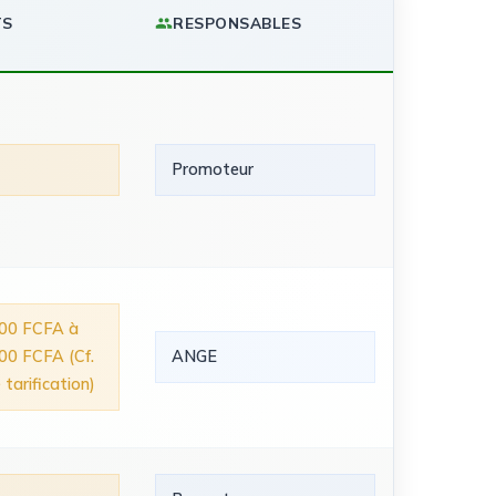
TS
RESPONSABLES
Promoteur
00 FCFA à
00 FCFA (Cf.
ANGE
 tarification)