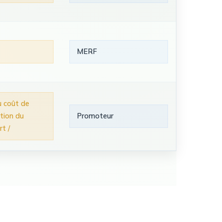
MERF
 coût de
ation du
Promoteur
t /