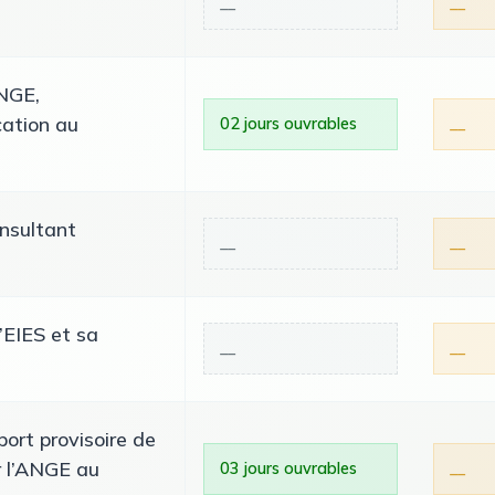
__
__
ANGE,
cation au
02 jours ouvrables
__
nsultant
__
__
l’EIES et sa
__
__
port provisoire de
r l’ANGE au
03 jours ouvrables
__