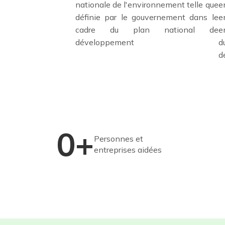
nationale de l'environnement telle que
e
définie par le gouvernement dans le
e
cadre du plan national de
e
développement
d
d
0+
Personnes et
entreprises aidées