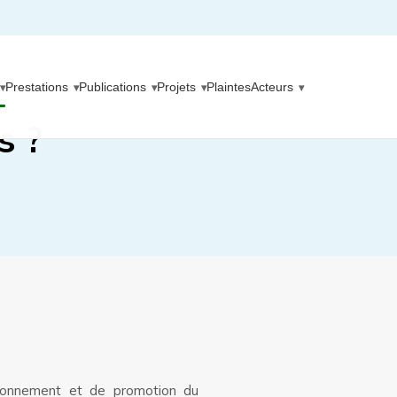
Prestations
Publications
Projets
Plaintes
Acteurs
s ?
ironnement et de promotion du