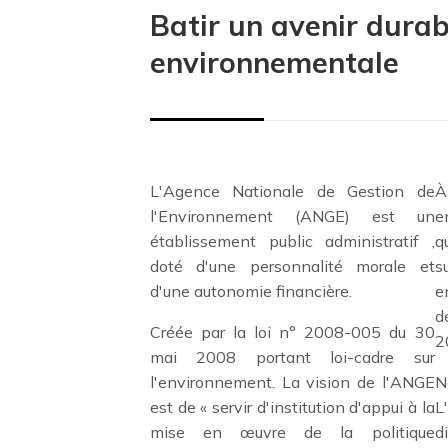
Batir un avenir durab
environnementale
L'Agence Nationale de Gestion de
À
l'Environnement (ANGE) est un
e
établissement public administratif ,
q
doté d'une personnalité morale et
s
d'une autonomie financière.
e
d
Créée par la loi n° 2008-005 du 30
2
mai 2008 portant loi-cadre sur
l'environnement. La vision de l'ANGE
N
est de « servir d'institution d'appui à la
L
mise en œuvre de la politique
d