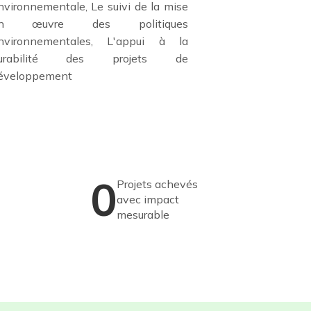
nvironnementale, Le suivi de la mise
n œuvre des politiques
nvironnementales, L'appui à la
urabilité des projets de
éveloppement
0
Projets achevés
avec impact
mesurable